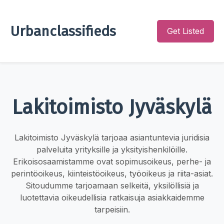
Urbanclassifieds
Get Listed
Lakitoimisto Jyväskylä
Lakitoimisto Jyväskylä tarjoaa asiantuntevia juridisia
palveluita yrityksille ja yksityishenkilöille.
Erikoisosaamistamme ovat sopimusoikeus, perhe- ja
perintöoikeus, kiinteistöoikeus, työoikeus ja riita-asiat.
Sitoudumme tarjoamaan selkeitä, yksilöllisiä ja
luotettavia oikeudellisia ratkaisuja asiakkaidemme
tarpeisiin.