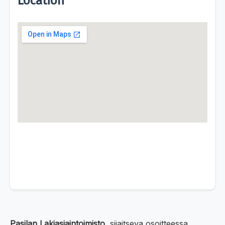
Location
Pasilan Lakiasiaintoimisto
, sijaitseva osoitteessa