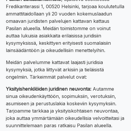
Fredikanterassi 1, 00520 Helsinki, tarjoaa koulutetulla
ammattitaidollaan yli 20 vuoden kokemuslaadun
omaavan juridisten palvelujen kattavan kattaus
Pasilan alueella. Meidän toimistomme on voinut
auttaa lukuisia asiakkaita erilaisissa juridisiin
kysymyksissä, keskittyen erityisesti suomalaisiin
lainsäädäntöön ja oikeudellisiin menettelyihin.
Meidän palvelumme kattavat laajasti juridisia
kysymyksiä, jotka liittyvät arkisiin ja tieläisistä
ongelmiin. Tärkeimmät palvelut ovat:
Yksityishenkilöiden juridinen neuvonta:
Autamme
sinua oikeudenkäyttöön, sopimuksiin, verotuksiin,
asumiseen ja perustuslakia koskeviin kysymyksiin.
Tarjoamme tarkkaa ja yksityiskohtaisen neuvontaa,
joka auttaa ymmärtämään oikeudellisia velvoitteitasi ja
suunnittelemaan paras ratkaisu Pasilan alueella.