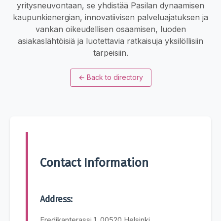
yritysneuvontaan, se yhdistää Pasilan dynaamisen
kaupunkienergian, innovatiivisen palveluajatuksen ja
vankan oikeudellisen osaamisen, luoden
asiakaslähtöisiä ja luotettavia ratkaisuja yksilöllisiin
tarpeisiin.
←
Back to directory
Contact Information
Address:
Fredikanterassi 1, 00520 Helsinki