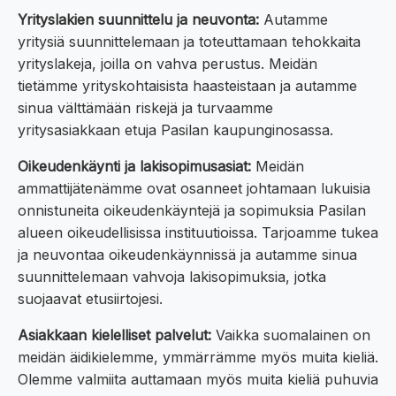
Yrityslakien suunnittelu ja neuvonta:
Autamme
yritysiä suunnittelemaan ja toteuttamaan tehokkaita
yrityslakeja, joilla on vahva perustus. Meidän
tietämme yrityskohtaisista haasteistaan ja autamme
sinua välttämään riskejä ja turvaamme
yritysasiakkaan etuja Pasilan kaupunginosassa.
Oikeudenkäynti ja lakisopimusasiat:
Meidän
ammattijätenämme ovat osanneet johtamaan lukuisia
onnistuneita oikeudenkäyntejä ja sopimuksia Pasilan
alueen oikeudellisissa instituutioissa. Tarjoamme tukea
ja neuvontaa oikeudenkäynnissä ja autamme sinua
suunnittelemaan vahvoja lakisopimuksia, jotka
suojaavat etusiirtojesi.
Asiakkaan kielelliset palvelut:
Vaikka suomalainen on
meidän äidikielemme, ymmärrämme myös muita kieliä.
Olemme valmiita auttamaan myös muita kieliä puhuvia